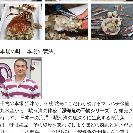
本場の味、本場の製法。
干物の本場 沼津で、伝統製法にこだわり続けるマルハチ金龍
丸水産から、駿河湾の神秘「
深海魚の干物シリーズ
」が発売さ
れます。 日本一の海溝・駿河湾の底深くに生息する深海魚
は、味は絶品！その姿形を忘れてしまうほどの感動と驚きがあ
ります。 この機会に、ぜひ皆様に「
深海魚の干物
」をご賞味