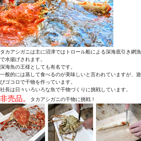
タカアシガニは主に沼津ではトロール船による深海底引き網漁
で水揚げされます。
深海魚の王様としても有名です。
一般的には蒸して食べるのが美味しいと言われていますが、遊
びゴコロで干物を作っています。
社長は日々いろいろな魚で干物づくりに挑戦しています。
非売品。
タカアシガニの干物に挑戦！