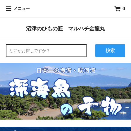
0
メニュー
沼津のひもの匠 マルハチ金龍丸
検索