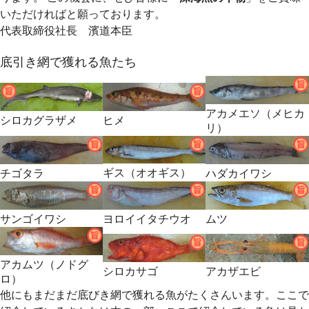
いただければと願っております。
代表取締役社長 濱道本臣
底引き網で獲れる魚たち
アカメエソ（メヒカ
シロカグラザメ
ヒメ
リ）
ギス（オオギス）
チゴタラ
ハダカイワシ
サンゴイワシ
ヨロイイタチウオ
ムツ
アカムツ（ノドグ
シロカサゴ
アカザエビ
ロ）
他にもまだまだ底びき網で獲れる魚がたくさんいます。ここで