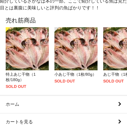
紹介しているさかなは本の一部。ここで紹介している魚は見た
目とは裏腹に美味しいと評判の魚ばかりです！！
売れ筋商品
特上あじ干物（1
小あじ干物（1枚/80g）
あじ干物（1枚
枚/180g）
SOLD OUT
SOLD OUT
SOLD OUT
ホーム
カートを見る