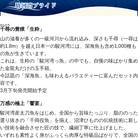
せんひろ
千尋
の豊穣「生粋」
山の滋養が多くの一級河川から流れ込み、深さも千尋（一尋は
約1.8m）を越え日本一の駿河湾には、深海魚も含め1,000種も
の魚が生きています。
これは、生粋の「駿河湾っ魚」の中でも、自慢の味ばかり集め
た金龍丸だけの玉手箱。
今話題の「深海魚」も味わえるバラエティーに富んだセット内
容です。
3月下旬発売開始予定
万感の極上「饗宴」
駿河湾産太刀魚をはじめ、全国から旨味たっぷり、脂ののった
選り抜きの「千両役魚」を揃え、沼津ひものの伝統技術に新し
い技術を融合させた匠の技で、繊細丁寧に仕上げました。
いずれも素性よく身がふっくら肉厚な特級品ばかりで、全国の