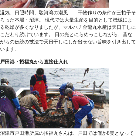
湿気、日照時間、駿河湾の潮風… 干物作りの条件が三拍子そ
ろった本場・沼津。 現代では大量生産を目的として機械によ
る乾燥が多くなりましたが、マルハチ金龍丸水産は天日干しに
こだわり続けています。 日の光とにらめっこしながら、昔な
がらの伝統の技法で天日干しにしか出せない旨味を引き出して
います。
戸田港・招福丸から直接仕入れ
沼津市戸田港所属の招福丸さんは、戸田では僅か8隻となって