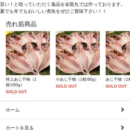
旨い！と唸っていただく逸品を金龍丸では作っております。
夏でも冬でもおいしい煮魚をぜひご賞味下さい！！
売れ筋商品
特上あじ干物（1
小あじ干物（1枚/80g）
あじ干物（1枚
枚/180g）
SOLD OUT
SOLD OUT
SOLD OUT
ホーム
カートを見る