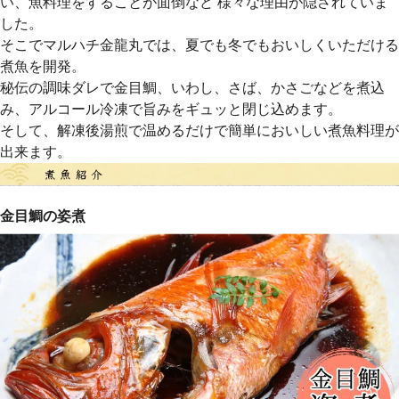
い、魚料理をすることが面倒など 様々な理由が隠されていま
した。
そこでマルハチ金龍丸では、夏でも冬でもおいしくいただける
煮魚を開発。
秘伝の調味ダレで金目鯛、いわし、さば、かさごなどを煮込
み、アルコール冷凍で旨みをギュッと閉じ込めます。
そして、解凍後湯煎で温めるだけで簡単においしい煮魚料理が
出来ます。
金目鯛の姿煮