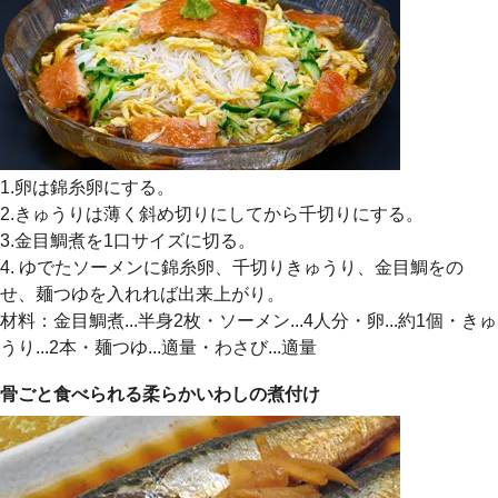
1.卵は錦糸卵にする。
2.きゅうりは薄く斜め切りにしてから千切りにする。
3.金目鯛煮を1口サイズに切る。
4. ゆでたソーメンに錦糸卵、千切りきゅうり、金目鯛をの
せ、麺つゆを入れれば出来上がり。
材料：金目鯛煮...半身2枚・ソーメン...4人分・卵...約1個・きゅ
うり...2本・麺つゆ...適量・わさび...適量
骨ごと食べられる柔らかいわしの煮付け