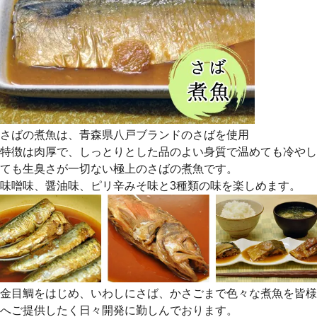
さばの煮魚は、青森県八戸ブランドのさばを使用
特徴は肉厚で、しっとりとした品のよい身質で温めても冷やし
ても生臭さが一切ない極上のさばの煮魚です。
味噌味、醤油味、ピリ辛みそ味と3種類の味を楽しめます。
金目鯛をはじめ、いわしにさば、かさごまで色々な煮魚を皆様
へご提供したく日々開発に勤しんでおります。