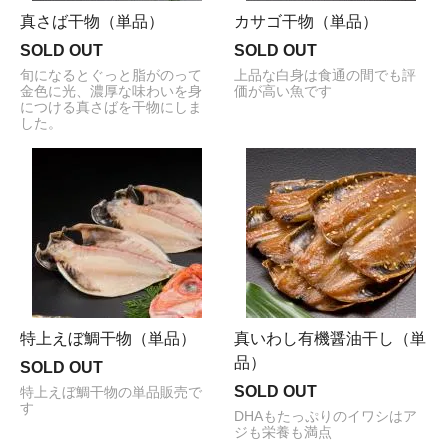
真さば干物（単品）
カサゴ干物（単品）
SOLD OUT
SOLD OUT
旬になるとぐっと脂がのって
上品な白身は食通の間でも評
金色に光、濃厚な味わいを身
価が高い魚です
につける真さばを干物にしま
した。
特上えぼ鯛干物（単品）
真いわし有機醤油干し（単
品）
SOLD OUT
SOLD OUT
特上えぼ鯛干物の単品販売で
す
DHAもたっぷりのイワシはア
ジも栄養も満点