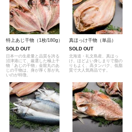
特上あじ干物（1枚/180g）
真ほっけ干物（単品）
SOLD OUT
SOLD OUT
日本一の生産量と品質を誇る
北海道・礼文島産、真ほっ
沼津港にて、厳選した極上干
け。ほどよい身しまりで脂の
物「あじの干物」金龍丸のあ
りもよく、高タンパク、低脂
じの干物は、身が厚く形が丸
質で大人気商品です。
いのが特徴。