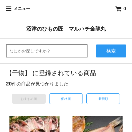
0
メニュー
沼津のひもの匠 マルハチ金龍丸
検索
【干物】 に登録されている商品
20
件の商品が見つかりました
おすすめ順
価格順
新着順