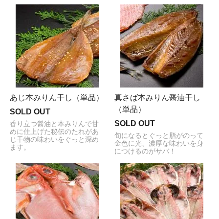
あじ本みりん干し（単品）
真さば本みりん醤油干し
（単品）
SOLD OUT
SOLD OUT
香り立つ醤油と本みりんで甘
めに仕上げた秘伝のたれがあ
旬になるとぐっと脂がのって
じ干物の味わいをぐっと深め
金色に光、濃厚な味わいを身
ます。
につけるのがサバ！