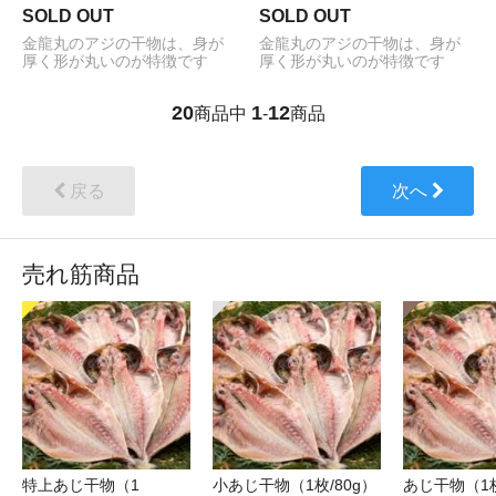
SOLD OUT
SOLD OUT
金龍丸のアジの干物は、身が
金龍丸のアジの干物は、身が
厚く形が丸いのが特徴です
厚く形が丸いのが特徴です
20
1
12
商品中
-
商品
戻る
次へ
売れ筋商品
特上あじ干物（1
小あじ干物（1枚/80g）
あじ干物（1枚