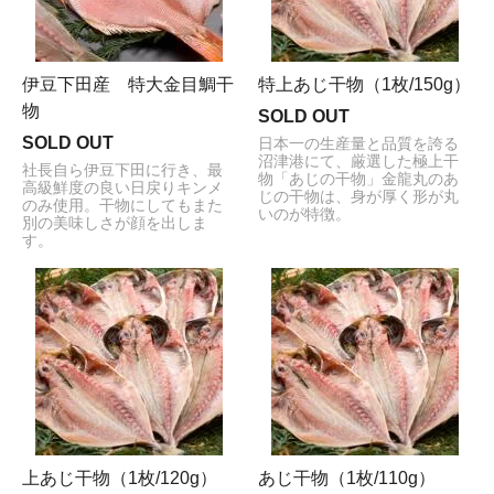
伊豆下田産 特大金目鯛干
特上あじ干物（1枚/150g）
物
SOLD OUT
SOLD OUT
日本一の生産量と品質を誇る
沼津港にて、厳選した極上干
社長自ら伊豆下田に行き、最
物「あじの干物」金龍丸のあ
高級鮮度の良い日戻りキンメ
じの干物は、身が厚く形が丸
のみ使用。干物にしてもまた
いのが特徴。
別の美味しさが顔を出しま
す。
上あじ干物（1枚/120g）
あじ干物（1枚/110g）