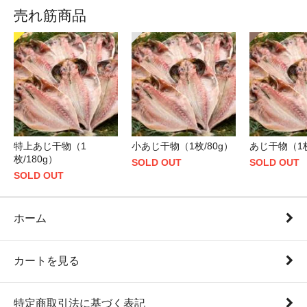
売れ筋商品
特上あじ干物（1
小あじ干物（1枚/80g）
あじ干物（1枚
枚/180g）
SOLD OUT
SOLD OUT
SOLD OUT
ホーム
カートを見る
特定商取引法に基づく表記