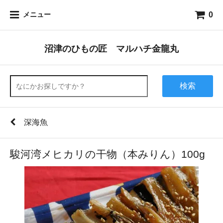
0
メニュー
沼津のひもの匠 マルハチ金龍丸
検索
深海魚
駿河湾メヒカリの干物（本みりん）100g