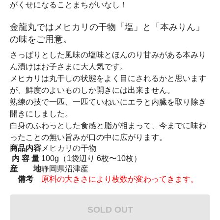
がくせになることまちがいなし！
金龍丸ではメヒカリの干物「塩」と「本みりん」
の味をご用意。
さっぱりとした風味の塩味とほんのり甘みがある本みり
ん漬けはお子さまに大人気です。
メヒカリは丸干しの状態をよく目にされるかと思います
が、鮮度のよいものしか開きには出来ません。
熟練の技で一匹、一匹ていねいにエラと内臓を取り除き
開きにしました。
白身のふわっとした食感と脂が相まって、今までに味わ
ったことの無い旨みが口の中に広がります。
商品内容
メヒカリの干物
内 容 量
100g（1袋辺り 6枚〜10枚）
産 地
静岡県沼津産
備考
原料の大きさにより枚数が変わってきます。
SOLD OUT